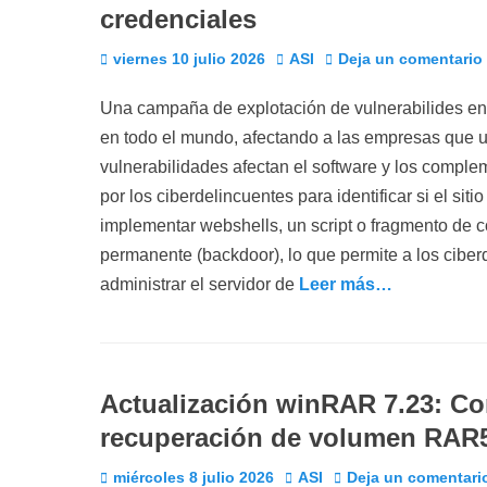
credenciales
Publicado
Autor
viernes 10 julio 2026
ASI
Deja un comentario
el
Una campaña de explotación de vulnerabilides en
en todo el mundo, afectando a las empresas que u
vulnerabilidades afectan el software y los compl
por los ciberdelincuentes para identificar si el si
implementar webshells, un script o fragmento de 
permanente (backdoor), lo que permite a los cibe
administrar el servidor de
Leer más…
Actualización winRAR 7.23: Cor
recuperación de volumen RAR
Publicado
Autor
miércoles 8 julio 2026
ASI
Deja un comentari