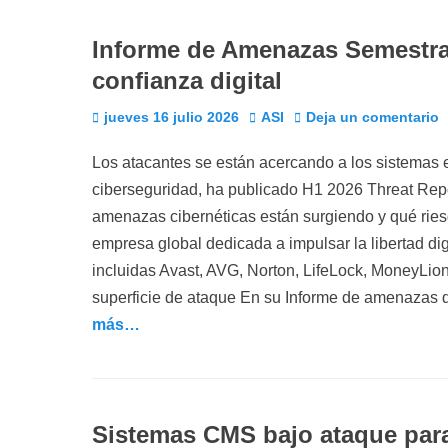
Informe de Amenazas Semestral
confianza digital
Publicado
Autor
jueves 16 julio 2026
ASI
Deja un comentario
el
Los atacantes se están acercando a los sistemas e
ciberseguridad, ha publicado H1 2026 Threat Rep
amenazas cibernéticas están surgiendo y qué riesg
empresa global dedicada a impulsar la libertad di
incluidas Avast, AVG, Norton, LifeLock, MoneyLion
superficie de ataque En su Informe de amenazas d
más…
Sistemas CMS bajo ataque para 