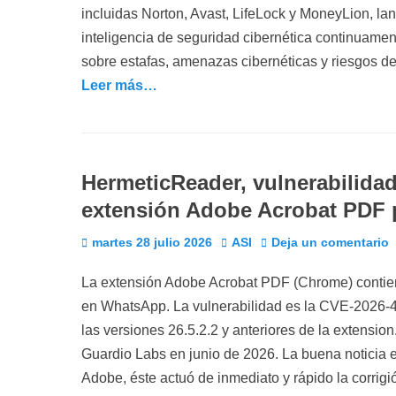
incluidas Norton, Avast, LifeLock y MoneyLion, lan
inteligencia de seguridad cibernética continuamen
sobre estafas, amenazas cibernéticas y riesgos 
Leer más…
HermeticReader, vulnerabilid
extensión Adobe Acrobat PDF
Publicado
Autor
martes 28 julio 2026
ASI
Deja un comentario
el
La extensión Adobe Acrobat PDF (Chrome) contien
en WhatsApp. La vulnerabilidad es la CVE-2026-
las versiones 26.5.2.2 y anteriores de la extensio
Guardio Labs en junio de 2026. La buena noticia e
Adobe, éste actuó de inmediato y rápido la corrig