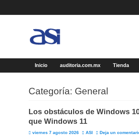
Saltar
al
contenido
Cuidando Tu Negocio
ASI Blog
Menú principal
Inicio
auditoria.com.mx
Tienda
Categoría:
General
Los obstáculos de Windows 10 
que Windows 11
Publicado
Autor
viernes 7 agosto 2026
ASI
Deja un comentari