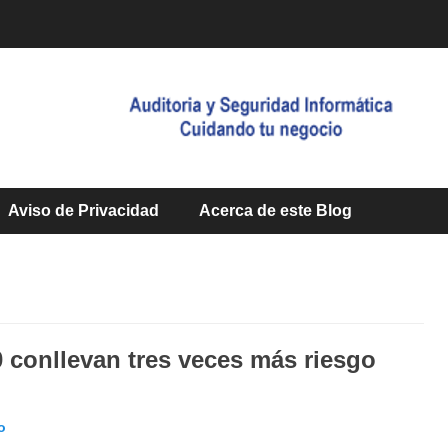
Aviso de Privacidad
Acerca de este Blog
conllevan tres veces más riesgo
Malwarebytes
Lansweeper
TeamViewer
ASI
Avast
o