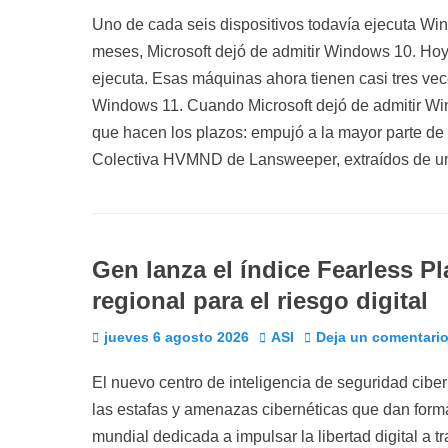
el
Uno de cada seis dispositivos todavía ejecuta W
Posteado en
Posteado en
Posteado en
Posteado en
Por
Por
Por
Por
Posteado en
Por
meses, Microsoft dejó de admitir Windows 10. Hoy
ejecuta. Esas máquinas ahora tienen casi tres ve
Windows 11. Cuando Microsoft dejó de admitir Wind
que hacen los plazos: empujó a la mayor parte de l
Colectiva HVMND de Lansweeper, extraídos de u
Gen lanza el índice Fearless P
regional para el riesgo digital
Publicado
Autor
jueves 6 agosto 2026
ASI
Deja un comentari
el
El nuevo centro de inteligencia de seguridad ciber
las estafas y amenazas cibernéticas que dan forma
mundial dedicada a impulsar la libertad digital a 