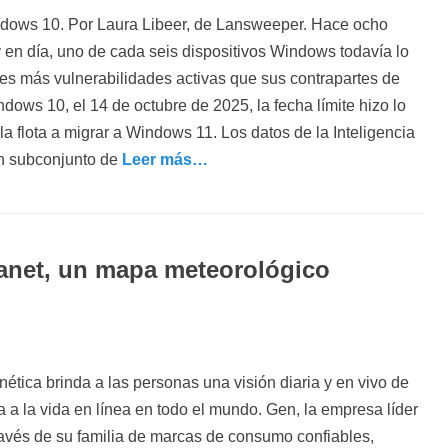
indows 10. Por Laura Libeer, de Lansweeper. Hace ocho
ASI
ASI
ASI
ASI
ASI
 en día, uno de cada seis dispositivos Windows todavía lo
ces más vulnerabilidades activas que sus contrapartes de
ows 10, el 14 de octubre de 2025, la fecha límite hizo lo
a flota a migrar a Windows 11. Los datos de la Inteligencia
n subconjunto de
Leer más…
lanet, un mapa meteorológico
o
nética brinda a las personas una visión diaria y en vivo de
 a la vida en línea en todo el mundo. Gen, la empresa líder
través de su familia de marcas de consumo confiables,