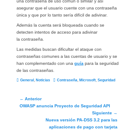
una contraseña de uso común o similar y así
asegurar que el usuario cuente con una contraseña
única y que por lo tanto sería difícil de adivinar.
Además la cuenta será bloqueada cuando se
detecten intentos de acceso para adivinar
la contraseña.
Las medidas buscan dificultar el ataque con
contraseñas comunes a las cuentas de usuario y se
han complementado con una
guía
para la seguridad
de las contraseñas.
Categorías
Etiquetas
General
,
Noticias
Contraseña
,
Microsoft
,
Seguridad
Navegación
← Anterior
Entrada
OWASP anuncia Proyecto de Seguridad API
de
anterior:
Siguiente →
entradas
Siguiente
Nueva versión PA-DSS 3.2 para las
entrada:
aplicaciones de pago con tarjeta