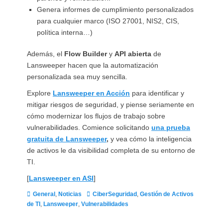
Genera informes de cumplimiento personalizados
para cualquier marco (ISO 27001, NIS2, CIS,
política interna…)
Además, el
Flow Builder
y
API abierta
de
Lansweeper hacen que la automatización
personalizada sea muy sencilla.
Explore
Lansweeper en Acción
para identificar y
mitigar riesgos de seguridad, y piense seriamente en
cómo modernizar los flujos de trabajo sobre
vulnerabilidades. Comience solicitando
una prueba
gratuita de Lansweeper
,
y vea cómo la inteligencia
de activos le da visibilidad completa de su entorno de
TI.
[
Lansweeper en ASI
]
Categorías
Etiquetas
General
,
Noticias
CiberSeguridad
,
Gestión de Activos
de TI
,
Lansweeper
,
Vulnerabilidades