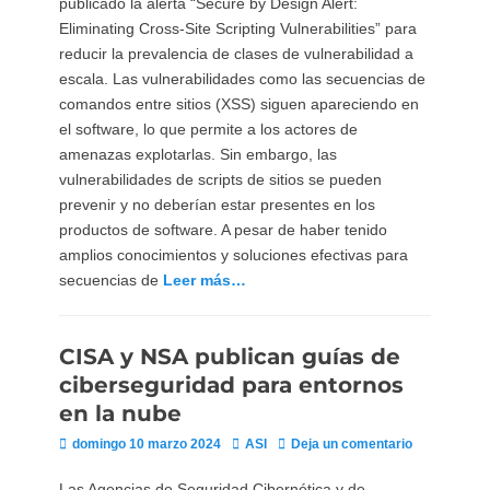
publicado la alerta “Secure by Design Alert:
Eliminating Cross-Site Scripting Vulnerabilities” para
reducir la prevalencia de clases de vulnerabilidad a
escala. Las vulnerabilidades como las secuencias de
comandos entre sitios (XSS) siguen apareciendo en
el software, lo que permite a los actores de
amenazas explotarlas. Sin embargo, las
vulnerabilidades de scripts de sitios se pueden
prevenir y no deberían estar presentes en los
productos de software. A pesar de haber tenido
amplios conocimientos y soluciones efectivas para
secuencias de
Leer más…
CISA y NSA publican guías de
ciberseguridad para entornos
en la nube
Publicado
Autor
domingo 10 marzo 2024
ASI
Deja un comentario
el
Las Agencias de Seguridad Cibernética y de