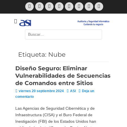
Saltar
Facebook
Twitter
Correo
Feed
LinkedIn
Skype
Web
Teléfono
al
electrónico
contenido
Cuidando Tu Negocio
ASI Blog
Buscar
por:
Etiqueta:
Nube
Avast
Posteado en
Por
ASI
Diseño Seguro: Eliminar
Vulnerabilidades de Secuencias
de Comandos entre Sitios
Malwarebytes
TeamViewer
Lansweeper
ASI
Publicado
Autor
viernes 20 septiembre 2024
ASI
Deja un
el
comentario
Posteado en
Posteado en
Posteado en
Posteado en
Por
Por
Por
Por
ASI
ASI
ASI
ASI
Las Agencias de Seguridad Cibernética y de
Infraestructura (CISA) y el Buro Federal de
Inestigación (FBI) de los Estados Unidos han