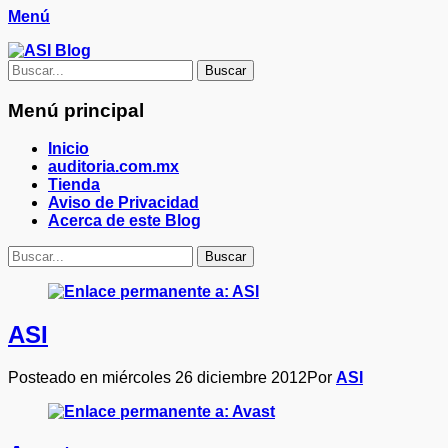
Saltar
Facebook
Twitter
Correo
Feed
LinkedIn
Skype
Web
Teléfono
Menú
al
electrónico
ASI Blog
contenido
Cuidando Tu Negocio
Buscar
por:
Menú principal
Inicio
auditoria.com.mx
Tienda
Aviso de Privacidad
Acerca de este Blog
Buscar
Buscar
por:
ASI
Posteado en
miércoles 26 diciembre 2012
Por
ASI