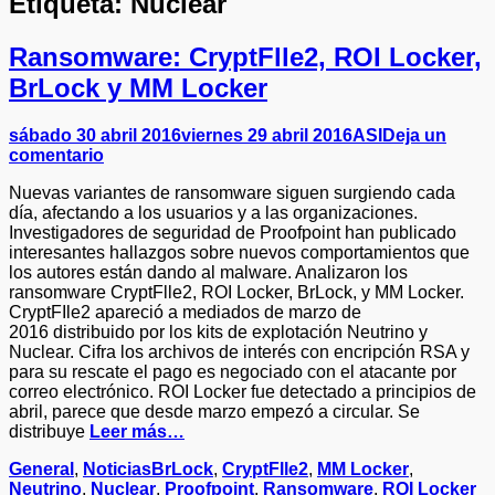
Etiqueta:
Nuclear
Ransomware: CryptFlle2, ROI Locker,
BrLock y MM Locker
Publicado
Autor
sábado 30 abril 2016
viernes 29 abril 2016
ASI
Deja un
el
comentario
Nuevas variantes de ransomware siguen surgiendo cada
día, afectando a los usuarios y a las organizaciones.
Investigadores de seguridad de Proofpoint han publicado
interesantes hallazgos sobre nuevos comportamientos que
los autores están dando al malware. Analizaron los
ransomware CryptFlle2, ROI Locker, BrLock, y MM Locker.
CryptFIle2 apareció a mediados de marzo de
2016 distribuido por los kits de explotación Neutrino y
Nuclear. Cifra los archivos de interés con encripción RSA y
para su rescate el pago es negociado con el atacante por
correo electrónico. ROI Locker fue detectado a principios de
abril, parece que desde marzo empezó a circular. Se
distribuye
Leer más…
Categorías
Etiquetas
General
,
Noticias
BrLock
,
CryptFlle2
,
MM Locker
,
Neutrino
,
Nuclear
,
Proofpoint
,
Ransomware
,
ROI Locker