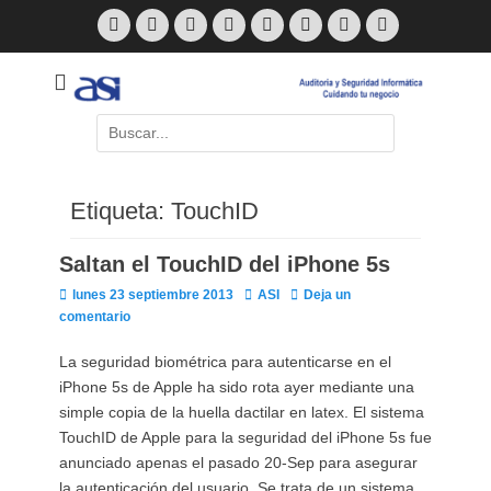
Saltar
Facebook
Twitter
Correo
Feed
LinkedIn
Skype
Web
Teléfono
al
electrónico
contenido
Cuidando Tu Negocio
ASI Blog
Buscar
por:
Etiqueta:
TouchID
Avast
Posteado en
Por
ASI
Saltan el TouchID del iPhone 5s
Publicado
Autor
lunes 23 septiembre 2013
ASI
Deja un
el
comentario
Malwarebytes
TeamViewer
Lansweeper
ASI
La seguridad biométrica para autenticarse en el
Posteado en
Posteado en
Posteado en
Posteado en
Por
Por
Por
Por
ASI
ASI
ASI
ASI
iPhone 5s de Apple ha sido rota ayer mediante una
simple copia de la huella dactilar en latex. El sistema
TouchID de Apple para la seguridad del iPhone 5s fue
anunciado apenas el pasado 20-Sep para asegurar
la autenticación del usuario. Se trata de un sistema