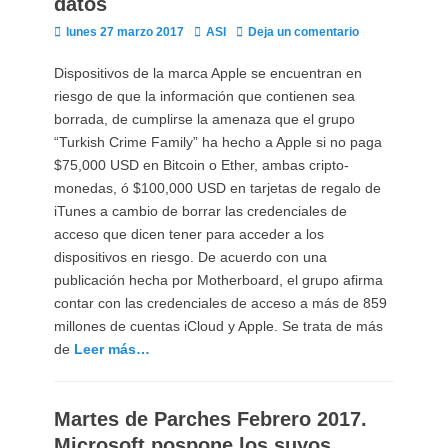
datos
Publicado
Autor
lunes 27 marzo 2017
ASI
Deja un comentario
el
Dispositivos de la marca Apple se encuentran en
riesgo de que la información que contienen sea
borrada, de cumplirse la amenaza que el grupo
“Turkish Crime Family” ha hecho a Apple si no paga
$75,000 USD en Bitcoin o Ether, ambas cripto-
monedas, ó $100,000 USD en tarjetas de regalo de
iTunes a cambio de borrar las credenciales de
acceso que dicen tener para acceder a los
dispositivos en riesgo. De acuerdo con una
publicación hecha por Motherboard, el grupo afirma
contar con las credenciales de acceso a más de 859
millones de cuentas iCloud y Apple. Se trata de más
de
Leer más…
Martes de Parches Febrero 2017.
Microsoft pospone los suyos.