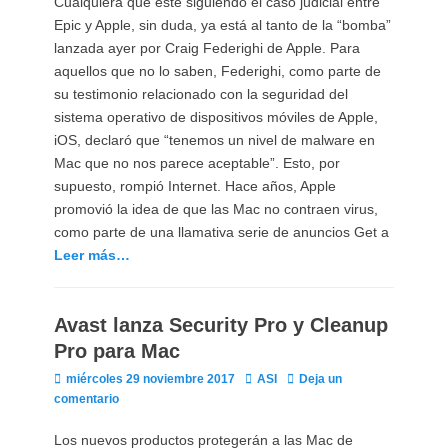
Cualquiera que esté siguiendo el caso judicial entre
Epic y Apple, sin duda, ya está al tanto de la “bomba”
lanzada ayer por Craig Federighi de Apple. Para
aquellos que no lo saben, Federighi, como parte de
su testimonio relacionado con la seguridad del
sistema operativo de dispositivos móviles de Apple,
iOS, declaró que “tenemos un nivel de malware en
Mac que no nos parece aceptable”. Esto, por
supuesto, rompió Internet. Hace años, Apple
promovió la idea de que las Mac no contraen virus,
como parte de una llamativa serie de anuncios Get a
Leer más…
Avast lanza Security Pro y Cleanup
Pro para Mac
Publicado
Autor
miércoles 29 noviembre 2017
ASI
Deja un
el
comentario
Los nuevos productos protegerán a las Mac de