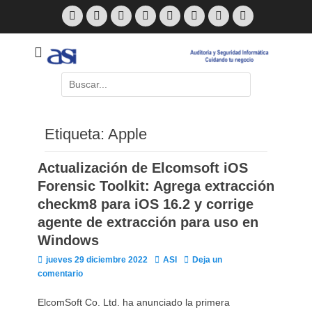
Saltar
Facebook
Twitter
Correo
Feed
LinkedIn
Skype
Web
Teléfono
al
electrónico
contenido
Cuidando Tu Negocio
ASI Blog
Buscar
por:
Etiqueta:
Apple
Actualización de Elcomsoft iOS
Forensic Toolkit: Agrega extracción
checkm8 para iOS 16.2 y corrige
agente de extracción para uso en
Malwarebytes
TeamViewer
Lansweeper
ASI
Avast
Windows
Posteado en
Posteado en
Posteado en
Posteado en
Por
Por
Por
Por
ASI
ASI
ASI
ASI
Posteado en
Por
ASI
Publicado
Autor
jueves 29 diciembre 2022
ASI
Deja un
el
comentario
ElcomSoft Co. Ltd. ha anunciado la primera