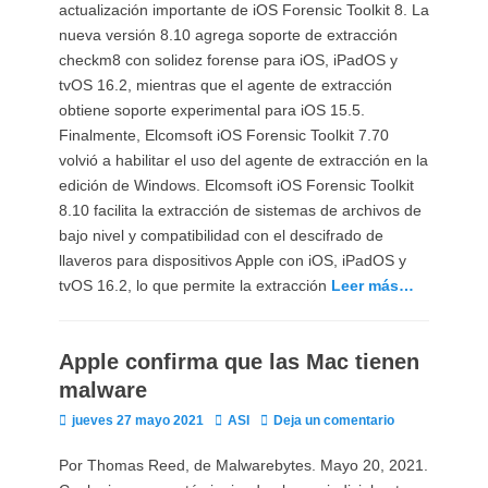
actualización importante de iOS Forensic Toolkit 8. La
nueva versión 8.10 agrega soporte de extracción
checkm8 con solidez forense para iOS, iPadOS y
tvOS 16.2, mientras que el agente de extracción
obtiene soporte experimental para iOS 15.5.
Finalmente, Elcomsoft iOS Forensic Toolkit 7.70
volvió a habilitar el uso del agente de extracción en la
edición de Windows. Elcomsoft iOS Forensic Toolkit
8.10 facilita la extracción de sistemas de archivos de
bajo nivel y compatibilidad con el descifrado de
llaveros para dispositivos Apple con iOS, iPadOS y
tvOS 16.2, lo que permite la extracción
Leer más…
Apple confirma que las Mac tienen
malware
Publicado
Autor
jueves 27 mayo 2021
ASI
Deja un comentario
el
Por Thomas Reed, de Malwarebytes. Mayo 20, 2021.