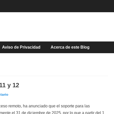
Aviso de Privacidad
Acerca de este Blog
Malwarebytes
Lansweeper
TeamViewer
Avast
ASI
ASI
ASI
ASI
ASI
ASI
11 y 12
tario
cceso remoto, ha anunciado que el soporte para las
mente el 31 de diciembre de 2025, por lo que a partir del 1