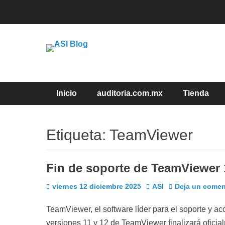
Saltar
al
contenido
Cuidando Tu Negocio
ASI Blog
Menú principal
Inicio
auditoria.com.mx
Tienda
Etiqueta:
TeamViewer
Posteado en
Posteado en
Posteado en
Posteado en
Posteado en
Por
Por
Por
Por
Por
Fin de soporte de TeamViewer 
Publicado
Autor
viernes 12 diciembre 2025
ASI
Deja un comen
el
TeamViewer, el software líder para el soporte y a
versiones 11 y 12 de TeamViewer finalizará oficial