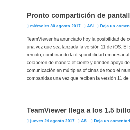
Pronto compartición de pantal
Publicado
Autor
miércoles 30 agosto 2017
ASI
Deja un comen
el
TeamViewer ha anunciado hoy la posibilidad de com
una vez que sea lanzada la versión 11 de iOS. El 
remoto, combinando la disponibilidad empresarial
colaboren de manera eficiente y brinden apoyo de 
comunicación en múltiples oficinas de todo el mun
compartidas una vez que reciban la versión 11 de
TeamViewer llega a los 1.5 bil
Publicado
Autor
jueves 24 agosto 2017
ASI
Deja un comentar
el